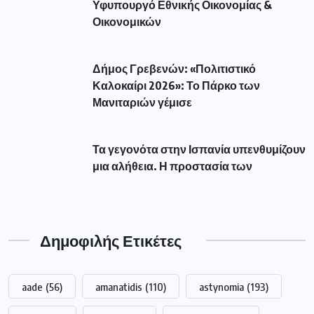
Υφυπουργό Εθνικής Οικονομίας &
Οικονομικών
Δήμος Γρεβενών: «Πολιτιστικό
Καλοκαίρι 2026»: Το Πάρκο των
Μανιταριών γέμισε
Τα γεγονότα στην Ισπανία υπενθυμίζουν
μια αλήθεια. Η προστασία των
Δημοφιλής Ετικέτες
aade
(56)
amanatidis
(110)
astynomia
(193)