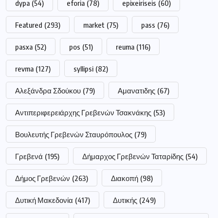
dypa
(54)
eforia
(78)
epixeiriseis
(60)
Featured
(293)
market
(75)
pass
(76)
pasxa
(52)
pos
(51)
reuma
(116)
revma
(127)
syllipsi
(82)
Αλεξάνδρα Σδούκου
(79)
Αμανατιδης
(67)
Αντιπεριφερειάρχης Γρεβενών Τσακνάκης
(53)
Βουλευτής Γρεβενών Σταυρόπουλος
(79)
Γρεβενά
(195)
Δήμαρχος Γρεβενών Ταταρίδης
(54)
Δήμος Γρεβενών
(263)
Διακοπή
(98)
Δυτική Μακεδονία
(417)
Δυτικής
(249)