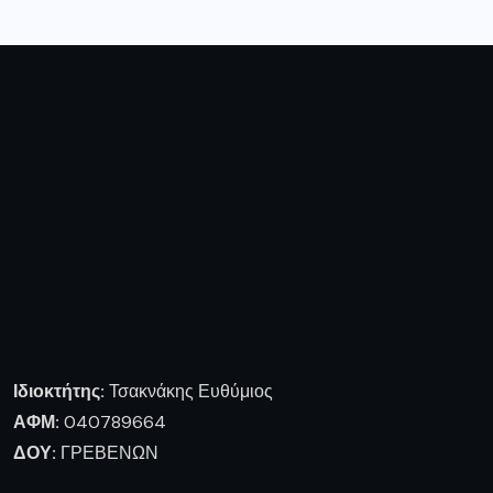
Ιδιοκτήτης:
Τσακνάκης Ευθύμιος
ΑΦΜ:
040789664
ΔΟΥ:
ΓΡΕΒΕΝΩΝ
Ειρήνης 2 Γρεβενά, 51100 Ελλάδα
0030 2462028924
tsaknaki@otenet.gr
Ακολουθήστε μας
Πληροφορίες