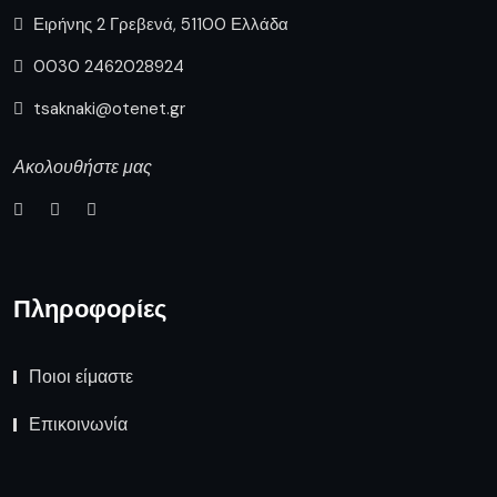
Ποιοι είμαστε
Επικοινωνία
Δημοφιλή Άρθρα
Διακοπή ηλεκτρικού ρεύματος
την Τρίτη 4 Αυγούστου σε
οικισμούς του
Συνάντηση του Περιφερειάρχη με
τον Υφυπουργό Εθνικής
Οικονομίας & Οικονομικών