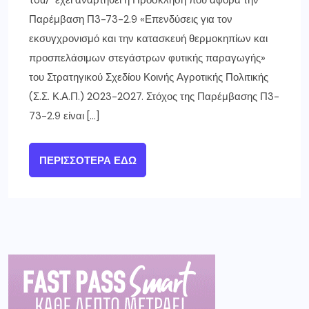
tou/ έχει αναρτηθεί η Πρόσκληση που αφορά την
Παρέμβαση Π3-73-2.9 «Επενδύσεις για τον
εκσυγχρονισμό και την κατασκευή θερμοκηπίων και
προσπελάσιμων στεγάστρων φυτικής παραγωγής»
του Στρατηγικού Σχεδίου Κοινής Αγροτικής Πολιτικής
(Σ.Σ. Κ.Α.Π.) 2023-2027. Στόχος της Παρέμβασης Π3-
73-2.9 είναι […]
ΠΕΡΙΣΣΌΤΕΡΑ ΕΔΏ