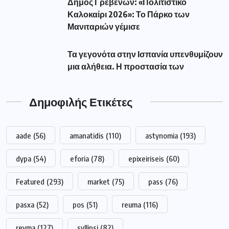
dypa
(54)
eforia
(78)
epixeiriseis
(60)
Featured
(293)
market
(75)
pass
(76)
pasxa
(52)
pos
(51)
reuma
(116)
revma
(127)
syllipsi
(82)
Αλεξάνδρα Σδούκου
(79)
Αμανατιδης
(67)
Αντιπεριφερειάρχης Γρεβενών Τσακνάκης
(53)
Βουλευτής Γρεβενών Σταυρόπουλος
(79)
Γρεβενά
(195)
Δήμαρχος Γρεβενών Ταταρίδης
(54)
Δήμος Γρεβενών
(263)
Διακοπή
(98)
Δυτική Μακεδονία
(417)
Δυτικής
(249)