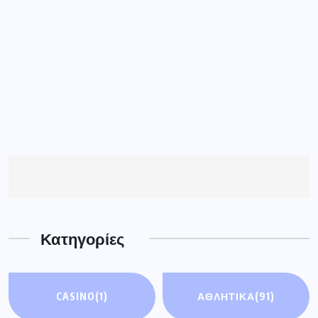
Κατηγορίες
CASINO
(1)
ΑΘΛΗΤΙΚΆ
(91)
ΑΘΛΗΤΙΚΑ
(364)
ΓΝΩΜΕΣ
(191)
ΓΡΕΒΕΝΑ
(4184)
ΔΕΣΚΑΤΗ
(90)
ΔΥΤ. ΜΑΚΕΔΟΝΙΑ
ΕΚΔΗΛΩΣΕΙΣ
(2)
(4074)