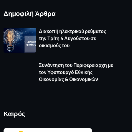
Καιρός
πρόγνωση καιρού από το weather.gr