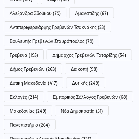
Εκλογές
(214)
Εμπορικός Σύλλογος Γρεβενών
(68)
Μακεδονίας
(249)
Νέα Δημοκρατία
(51)
Πανεπιστήμιο
(264)
Πανεπιστήμιο Δυτικής Μακεδονίας
(225)
Περιφέρεια Δυτικής Μακεδονίας
(318)
Περιφερειάρχης Δυτικής Μακεδονίας Αμανατίδης
(223)
Σημαντικές ειδήσεις
(177)
Συνεδρίαση
(247)
Τεντόγλου
(63)
ααδε
(72)
αγρότες
(147)
αστυνομία
(185)
επίδομα
(186)
επιχειρήσεις
(52)
νοσοκομείο
(62)