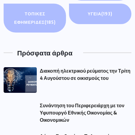
Συνάντηση του Περιφερειάρχη με τον
Υφυπουργό Εθνικής Οικονομίας &
Οικονομικών
Δήμος Γρεβενών: «Πολιτιστικό
Καλοκαίρι 2026»: Το Πάρκο των
Μανιταριών γέμισε
Τα γεγονότα στην Ισπανία υπενθυμίζουν
μια αλήθεια. Η προστασία των
Δημοφιλής Ετικέτες
aade
(56)
amanatidis
(110)
astynomia
(193)