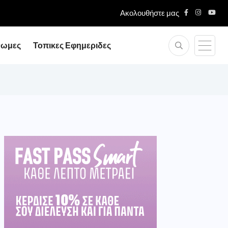
Ακολουθήστε μας
νωμες
Τοπικες Εφημεριδες