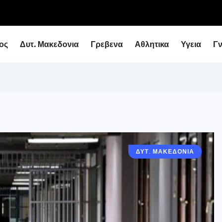
ειάρχη με τον Υφυπουργό Εθνικής Οικονομίας...
ος
Δυτ. Μακεδονια
Γρεβενα
Αθλητικα
Υγεια
Γ
ΔΥΤ. ΜΑΚΕΔΟΝΙΑ