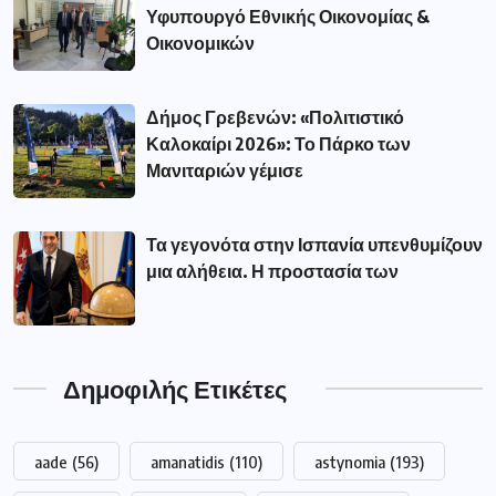
Υφυπουργό Εθνικής Οικονομίας &
Οικονομικών
Δήμος Γρεβενών: «Πολιτιστικό
Καλοκαίρι 2026»: Το Πάρκο των
Μανιταριών γέμισε
Τα γεγονότα στην Ισπανία υπενθυμίζουν
μια αλήθεια. Η προστασία των
Δημοφιλής Ετικέτες
aade
(56)
amanatidis
(110)
astynomia
(193)