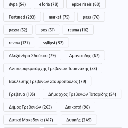
dypa
(54)
eforia
(78)
epixeiriseis
(60)
Featured
(293)
market
(75)
pass
(76)
pasxa
(52)
pos
(51)
reuma
(116)
revma
(127)
syllipsi
(82)
Αλεξάνδρα Σδούκου
(79)
Αμανατιδης
(67)
Αντιπεριφερειάρχης Γρεβενών Τσακνάκης
(53)
Βουλευτής Γρεβενών Σταυρόπουλος
(79)
Γρεβενά
(195)
Δήμαρχος Γρεβενών Ταταρίδης
(54)
Δήμος Γρεβενών
(263)
Διακοπή
(98)
Δυτική Μακεδονία
(417)
Δυτικής
(249)