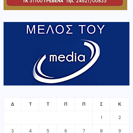
Δ
Τ
Τ
Π
Π
Σ
Κ
1
2
3
4
5
6
7
8
9