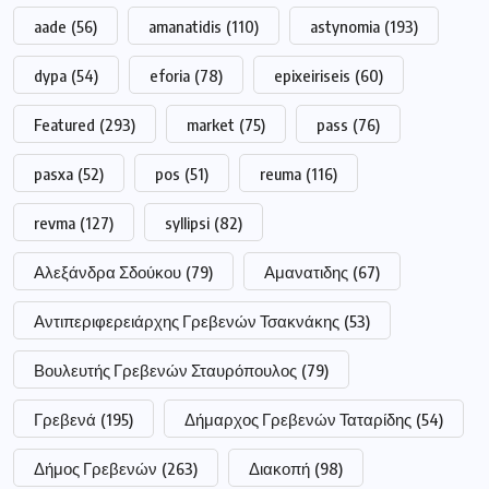
aade
(56)
amanatidis
(110)
astynomia
(193)
dypa
(54)
eforia
(78)
epixeiriseis
(60)
Featured
(293)
market
(75)
pass
(76)
pasxa
(52)
pos
(51)
reuma
(116)
revma
(127)
syllipsi
(82)
Αλεξάνδρα Σδούκου
(79)
Αμανατιδης
(67)
Αντιπεριφερειάρχης Γρεβενών Τσακνάκης
(53)
Βουλευτής Γρεβενών Σταυρόπουλος
(79)
Γρεβενά
(195)
Δήμαρχος Γρεβενών Ταταρίδης
(54)
Δήμος Γρεβενών
(263)
Διακοπή
(98)