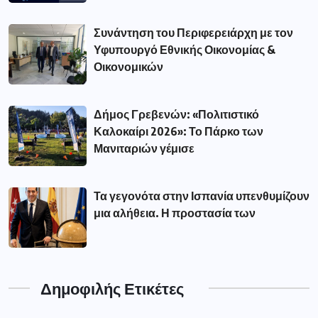
Συνάντηση του Περιφερειάρχη με τον
Υφυπουργό Εθνικής Οικονομίας &
Οικονομικών
Δήμος Γρεβενών: «Πολιτιστικό
Καλοκαίρι 2026»: Το Πάρκο των
Μανιταριών γέμισε
Τα γεγονότα στην Ισπανία υπενθυμίζουν
μια αλήθεια. Η προστασία των
Δημοφιλής Ετικέτες