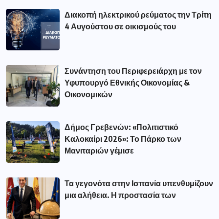
Διακοπή ηλεκτρικού ρεύματος την Τρίτη
4 Αυγούστου σε οικισμούς του
Συνάντηση του Περιφερειάρχη με τον
Υφυπουργό Εθνικής Οικονομίας &
Οικονομικών
Δήμος Γρεβενών: «Πολιτιστικό
Καλοκαίρι 2026»: Το Πάρκο των
Μανιταριών γέμισε
Τα γεγονότα στην Ισπανία υπενθυμίζουν
μια αλήθεια. Η προστασία των