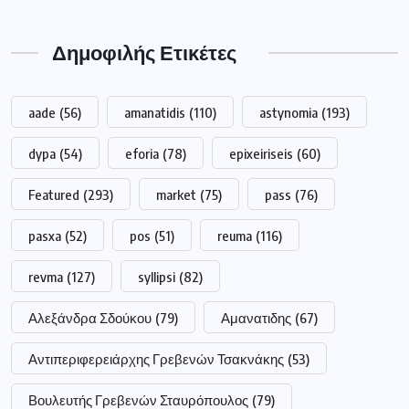
Δημοφιλής Ετικέτες
aade
(56)
amanatidis
(110)
astynomia
(193)
dypa
(54)
eforia
(78)
epixeiriseis
(60)
Featured
(293)
market
(75)
pass
(76)
pasxa
(52)
pos
(51)
reuma
(116)
revma
(127)
syllipsi
(82)
Αλεξάνδρα Σδούκου
(79)
Αμανατιδης
(67)
Αντιπεριφερειάρχης Γρεβενών Τσακνάκης
(53)
Βουλευτής Γρεβενών Σταυρόπουλος
(79)