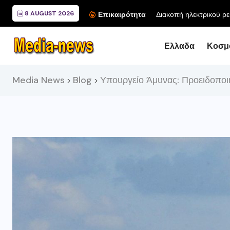
8 AUGUST 2026
Επικαιρότητα
Ελλαδα
Κοσμ
Media News
Blog
Υπουργείο Άμυνας: Προειδοποιήσ
>
>