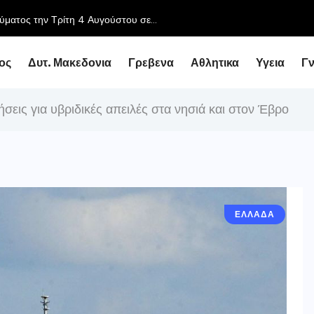
ος
Δυτ. Μακεδονια
Γρεβενα
Αθλητικα
Υγεια
Γ
εις για υβριδικές απειλές στα νησιά και στον Έβρο
ΕΛΛΑΔΑ