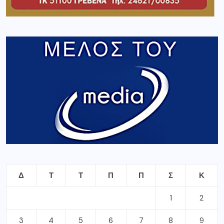
Δ
Τ
Τ
Π
Π
Σ
Κ
1
2
3
4
5
6
7
8
9