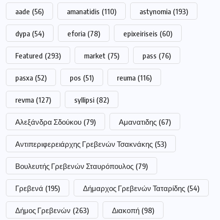
aade
(56)
amanatidis
(110)
astynomia
(193)
dypa
(54)
eforia
(78)
epixeiriseis
(60)
Featured
(293)
market
(75)
pass
(76)
pasxa
(52)
pos
(51)
reuma
(116)
revma
(127)
syllipsi
(82)
Αλεξάνδρα Σδούκου
(79)
Αμανατιδης
(67)
Αντιπεριφερειάρχης Γρεβενών Τσακνάκης
(53)
Βουλευτής Γρεβενών Σταυρόπουλος
(79)
Γρεβενά
(195)
Δήμαρχος Γρεβενών Ταταρίδης
(54)
Δήμος Γρεβενών
(263)
Διακοπή
(98)