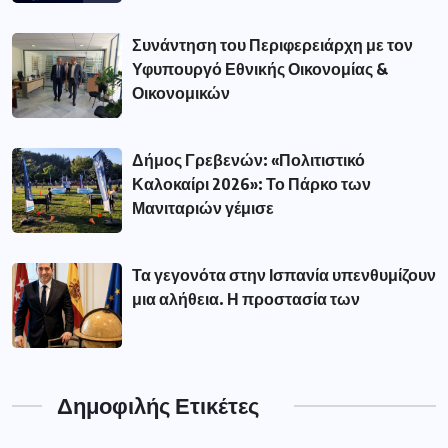
Συνάντηση του Περιφερειάρχη με τον
Υφυπουργό Εθνικής Οικονομίας &
Οικονομικών
Δήμος Γρεβενών: «Πολιτιστικό
Καλοκαίρι 2026»: Το Πάρκο των
Μανιταριών γέμισε
Τα γεγονότα στην Ισπανία υπενθυμίζουν
μια αλήθεια. Η προστασία των
Δημοφιλής Ετικέτες