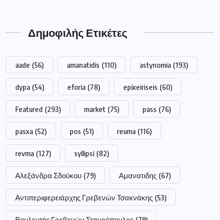
Δημοφιλής Ετικέτες
aade
(56)
amanatidis
(110)
astynomia
(193)
dypa
(54)
eforia
(78)
epixeiriseis
(60)
Featured
(293)
market
(75)
pass
(76)
pasxa
(52)
pos
(51)
reuma
(116)
revma
(127)
syllipsi
(82)
Αλεξάνδρα Σδούκου
(79)
Αμανατιδης
(67)
Αντιπεριφερειάρχης Γρεβενών Τσακνάκης
(53)
Βουλευτής Γρεβενών Σταυρόπουλος
(79)