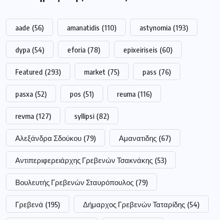
aade
(56)
amanatidis
(110)
astynomia
(193)
dypa
(54)
eforia
(78)
epixeiriseis
(60)
Featured
(293)
market
(75)
pass
(76)
pasxa
(52)
pos
(51)
reuma
(116)
revma
(127)
syllipsi
(82)
Αλεξάνδρα Σδούκου
(79)
Αμανατιδης
(67)
Αντιπεριφερειάρχης Γρεβενών Τσακνάκης
(53)
Βουλευτής Γρεβενών Σταυρόπουλος
(79)
Γρεβενά
(195)
Δήμαρχος Γρεβενών Ταταρίδης
(54)