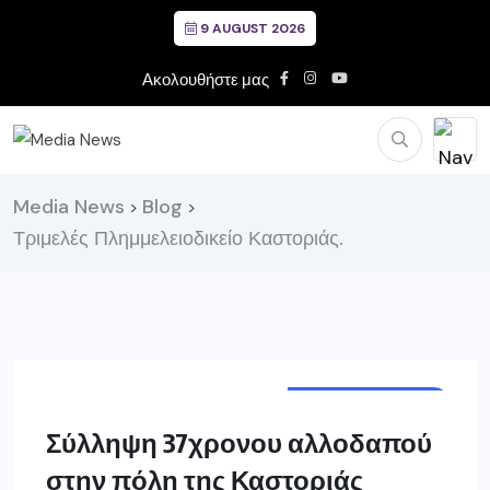
9 AUGUST 2026
Ακολουθήστε μας
Media News
Blog
>
>
Τριμελές Πλημμελειοδικείο Καστοριάς.
ΔΥΤ. ΜΑΚΕΔΟΝΙΑ
Σύλληψη 37χρονου αλλοδαπού
στην πόλη της Καστοριάς