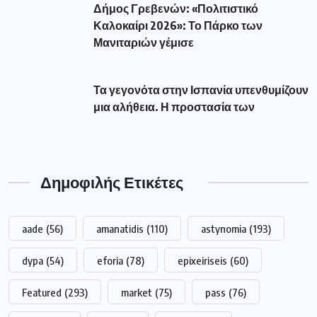
Δήμος Γρεβενών: «Πολιτιστικό
Καλοκαίρι 2026»: Το Πάρκο των
Μανιταριών γέμισε
Τα γεγονότα στην Ισπανία υπενθυμίζουν
μια αλήθεια. Η προστασία των
Δημοφιλής Ετικέτες
aade
(56)
amanatidis
(110)
astynomia
(193)
dypa
(54)
eforia
(78)
epixeiriseis
(60)
Featured
(293)
market
(75)
pass
(76)