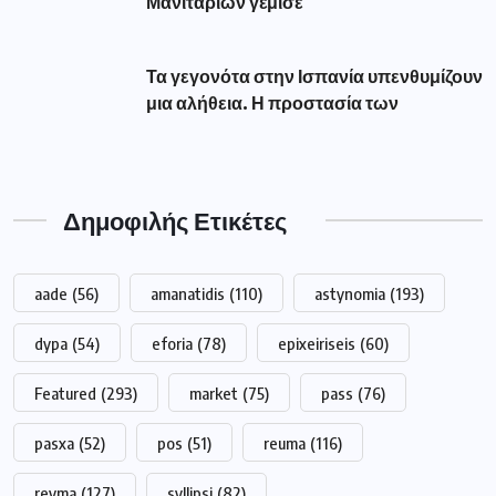
Μανιταριών γέμισε
Τα γεγονότα στην Ισπανία υπενθυμίζουν
μια αλήθεια. Η προστασία των
Δημοφιλής Ετικέτες
aade
(56)
amanatidis
(110)
astynomia
(193)
dypa
(54)
eforia
(78)
epixeiriseis
(60)
Featured
(293)
market
(75)
pass
(76)
pasxa
(52)
pos
(51)
reuma
(116)
revma
(127)
syllipsi
(82)