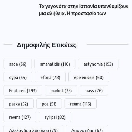
Τα γεγονότα στην Ισπανία υπενθυμίζουν
μια αλήθεια. Η προστασία των
Δημοφιλής Ετικέτες
aade
(56)
amanatidis
(110)
astynomia
(193)
dypa
(54)
eforia
(78)
epixeiriseis
(60)
Featured
(293)
market
(75)
pass
(76)
pasxa
(52)
pos
(51)
reuma
(116)
revma
(127)
syllipsi
(82)
Αλεξάνδρα Σδούκου
(79)
Αμανατιδης
(67)