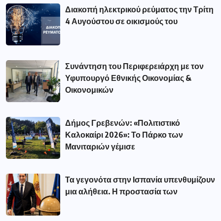
Διακοπή ηλεκτρικού ρεύματος την Τρίτη
4 Αυγούστου σε οικισμούς του
Συνάντηση του Περιφερειάρχη με τον
Υφυπουργό Εθνικής Οικονομίας &
Οικονομικών
Δήμος Γρεβενών: «Πολιτιστικό
Καλοκαίρι 2026»: Το Πάρκο των
Μανιταριών γέμισε
Τα γεγονότα στην Ισπανία υπενθυμίζουν
μια αλήθεια. Η προστασία των