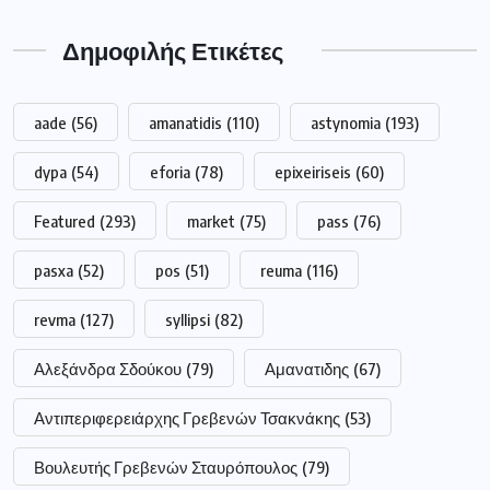
Δημοφιλής Ετικέτες
aade
(56)
amanatidis
(110)
astynomia
(193)
dypa
(54)
eforia
(78)
epixeiriseis
(60)
Featured
(293)
market
(75)
pass
(76)
pasxa
(52)
pos
(51)
reuma
(116)
revma
(127)
syllipsi
(82)
Αλεξάνδρα Σδούκου
(79)
Αμανατιδης
(67)
Αντιπεριφερειάρχης Γρεβενών Τσακνάκης
(53)
Βουλευτής Γρεβενών Σταυρόπουλος
(79)