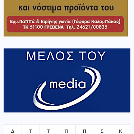
Δ
Τ
Τ
Π
Π
Σ
Κ