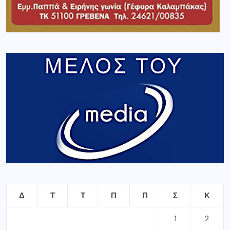
Δ
Τ
Τ
Π
Π
Σ
Κ
1
2