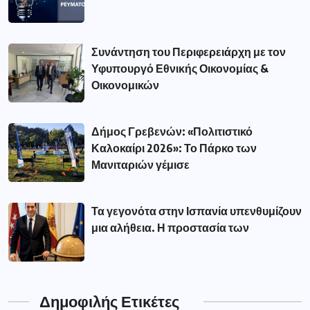
Συνάντηση του Περιφερειάρχη με τον
Υφυπουργό Εθνικής Οικονομίας &
Οικονομικών
Δήμος Γρεβενών: «Πολιτιστικό
Καλοκαίρι 2026»: Το Πάρκο των
Μανιταριών γέμισε
Τα γεγονότα στην Ισπανία υπενθυμίζουν
μια αλήθεια. Η προστασία των
Δημοφιλής Ετικέτες