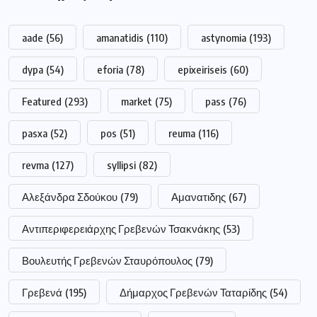
aade
(56)
amanatidis
(110)
astynomia
(193)
dypa
(54)
eforia
(78)
epixeiriseis
(60)
Featured
(293)
market
(75)
pass
(76)
pasxa
(52)
pos
(51)
reuma
(116)
revma
(127)
syllipsi
(82)
Αλεξάνδρα Σδούκου
(79)
Αμανατιδης
(67)
Αντιπεριφερειάρχης Γρεβενών Τσακνάκης
(53)
Βουλευτής Γρεβενών Σταυρόπουλος
(79)
Γρεβενά
(195)
Δήμαρχος Γρεβενών Ταταρίδης
(54)