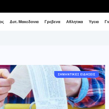
ειάρχη με τον Υφυπουργό Εθνικής Οικονομίας...
ος
Δυτ. Μακεδονια
Γρεβενα
Αθλητικα
Υγεια
Γ
ΣΗΜΑΝΤΙΚΈΣ ΕΙΔΉΣΕΙΣ
ΕΛΛΑΔΑ