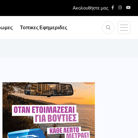
Ακολουθήστε μας
νωμες
Τοπικες Εφημεριδες