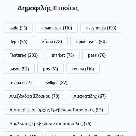
Δημοφιλής Ετικέτες
aade
(56)
amanatidis
(110)
astynomia
(193)
dypa
(54)
eforia
(78)
epixeiriseis
(60)
Featured
(293)
market
(75)
pass
(76)
pasxa
(52)
pos
(51)
reuma
(116)
revma
(127)
syllipsi
(82)
Αλεξάνδρα Σδούκου
(79)
Αμανατιδης
(67)
Αντιπεριφερειάρχης Γρεβενών Τσακνάκης
(53)
Βουλευτής Γρεβενών Σταυρόπουλος
(79)