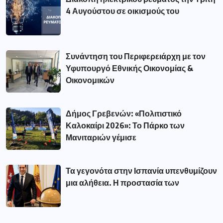
4 Αυγούστου σε οικισμούς του
Συνάντηση του Περιφερειάρχη με τον
Υφυπουργό Εθνικής Οικονομίας &
Οικονομικών
Δήμος Γρεβενών: «Πολιτιστικό
Καλοκαίρι 2026»: Το Πάρκο των
Μανιταριών γέμισε
Τα γεγονότα στην Ισπανία υπενθυμίζουν
μια αλήθεια. Η προστασία των