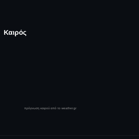
Καιρός
πρόγνωση καιρού από το weather.gr