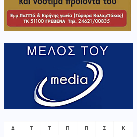
Δ
Τ
Τ
Π
Π
Σ
Κ