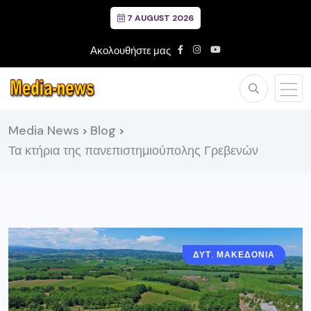
7 AUGUST 2026
Ακολουθήστε μας
Media News
Blog
>
>
Τα κτήρια της πανεπιστημιούπολης Γρεβενών
ΔΥΤ. ΜΑΚΕΔΟΝΙΑ
ΓΡΕΒΕΝΑ