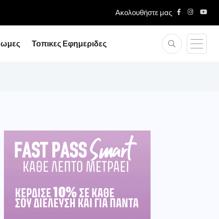
Ακολουθήστε μας
νωμες
Τοπικες Εφημεριδες