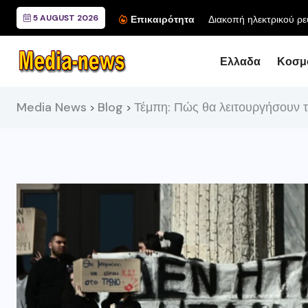
5 AUGUST 2026
Επικαιρότητα
Ελλαδα
Κοσμ
Media News
Blog
Τέμπη: Πώς θα λειτουργήσουν τ
>
>