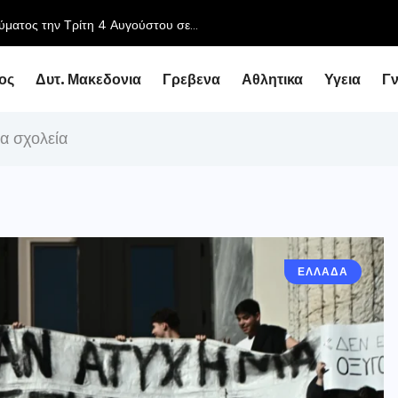
ος
Δυτ. Μακεδονια
Γρεβενα
Αθλητικα
Υγεια
Γ
α σχολεία
ΕΛΛΑΔΑ