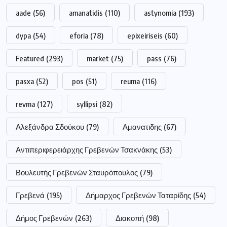
aade
(56)
amanatidis
(110)
astynomia
(193)
dypa
(54)
eforia
(78)
epixeiriseis
(60)
Featured
(293)
market
(75)
pass
(76)
pasxa
(52)
pos
(51)
reuma
(116)
revma
(127)
syllipsi
(82)
Αλεξάνδρα Σδούκου
(79)
Αμανατιδης
(67)
Αντιπεριφερειάρχης Γρεβενών Τσακνάκης
(53)
Βουλευτής Γρεβενών Σταυρόπουλος
(79)
Γρεβενά
(195)
Δήμαρχος Γρεβενών Ταταρίδης
(54)
Δήμος Γρεβενών
(263)
Διακοπή
(98)