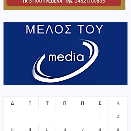
Δ
Τ
Τ
Π
Π
Σ
Κ
1
2
3
4
5
6
7
8
9