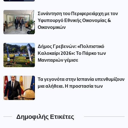
Συνάντηση του Περιφερειάρχη με τον
Υφυπουργό Εθνικής Οικονομίας &
Οικονομικών
Δήμος Γρεβενών: «Πολιτιστικό
Καλοκαίρι 2026»: Το Πάρκο των
Μανιταριών γέμισε
Τα γεγονότα στην Ισπανία υπενθυμίζουν
μια αλήθεια. Η προστασία των
Δημοφιλής Ετικέτες