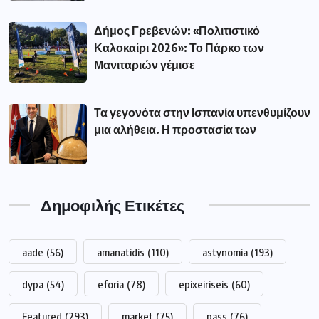
Δήμος Γρεβενών: «Πολιτιστικό
Καλοκαίρι 2026»: Το Πάρκο των
Μανιταριών γέμισε
Τα γεγονότα στην Ισπανία υπενθυμίζουν
μια αλήθεια. Η προστασία των
Δημοφιλής Ετικέτες
aade
(56)
amanatidis
(110)
astynomia
(193)
dypa
(54)
eforia
(78)
epixeiriseis
(60)
Featured
(293)
market
(75)
pass
(76)