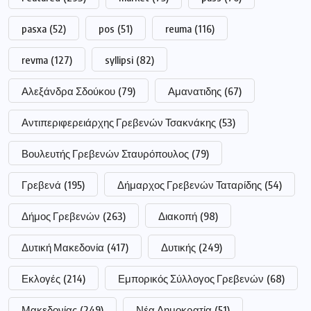
pasxa
(52)
pos
(51)
reuma
(116)
revma
(127)
syllipsi
(82)
Αλεξάνδρα Σδούκου
(79)
Αμανατιδης
(67)
Αντιπεριφερειάρχης Γρεβενών Τσακνάκης
(53)
Βουλευτής Γρεβενών Σταυρόπουλος
(79)
Γρεβενά
(195)
Δήμαρχος Γρεβενών Ταταρίδης
(54)
Δήμος Γρεβενών
(263)
Διακοπή
(98)
Δυτική Μακεδονία
(417)
Δυτικής
(249)
Εκλογές
(214)
Εμπορικός Σύλλογος Γρεβενών
(68)
Μακεδονίας
(249)
Νέα Δημοκρατία
(51)