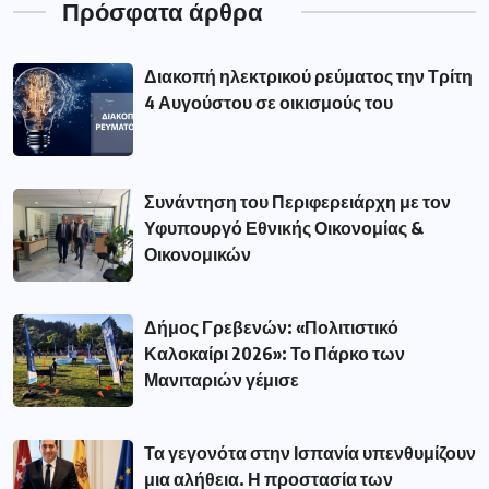
Πρόσφατα άρθρα
Διακοπή ηλεκτρικού ρεύματος την Τρίτη
4 Αυγούστου σε οικισμούς του
Συνάντηση του Περιφερειάρχη με τον
Υφυπουργό Εθνικής Οικονομίας &
Οικονομικών
Δήμος Γρεβενών: «Πολιτιστικό
Καλοκαίρι 2026»: Το Πάρκο των
Μανιταριών γέμισε
Τα γεγονότα στην Ισπανία υπενθυμίζουν
μια αλήθεια. Η προστασία των