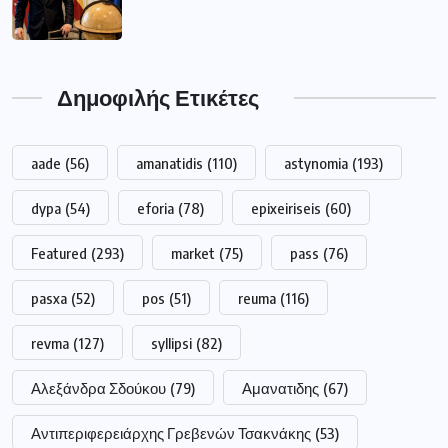
Δημοφιλής Ετικέτες
aade
(56)
amanatidis
(110)
astynomia
(193)
dypa
(54)
eforia
(78)
epixeiriseis
(60)
Featured
(293)
market
(75)
pass
(76)
pasxa
(52)
pos
(51)
reuma
(116)
revma
(127)
syllipsi
(82)
Αλεξάνδρα Σδούκου
(79)
Αμανατιδης
(67)
Αντιπεριφερειάρχης Γρεβενών Τσακνάκης
(53)