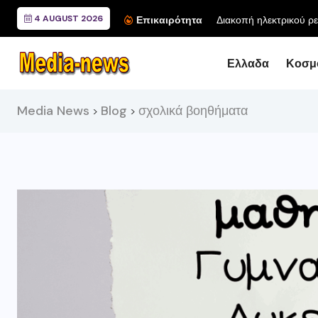
4 AUGUST 2026
Διακοπή ηλεκτρικού ρε
Επικαιρότητα
Ελλαδα
Κοσμ
Media News
Blog
σχολικά βοηθήματα
>
>