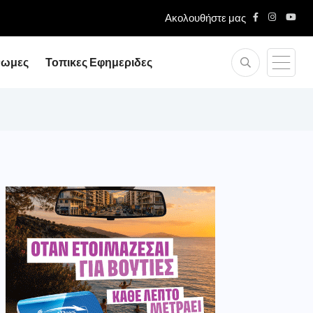
Ακολουθήστε μας
νωμες
Τοπικες Εφημεριδες