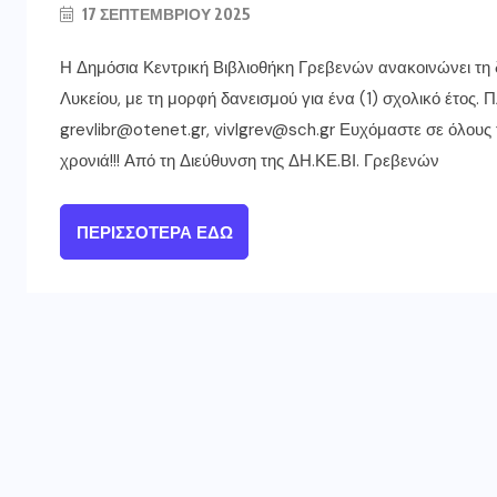
17 ΣΕΠΤΕΜΒΡΊΟΥ 2025
Η Δημόσια Κεντρική Βιβλιοθήκη Γρεβενών ανακοινώνει τη
Λυκείου, με τη μορφή δανεισμού για ένα (1) σχολικό έτος
grevlibr@otenet.gr, vivlgrev@sch.gr Ευχόμαστε σε όλους τ
χρονιά!!! Από τη Διεύθυνση της ΔΗ.ΚΕ.ΒΙ. Γρεβενών
ΠΕΡΙΣΣΌΤΕΡΑ ΕΔΏ