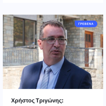
ΓΡΕΒΕΝΑ
ΓΝΩΜΕΣ
Χρήστος Τριγώνης: