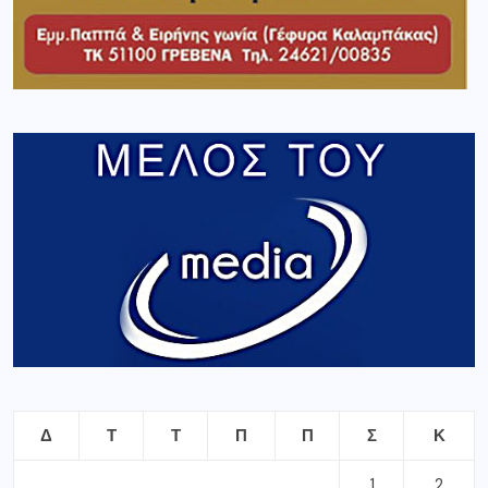
Δ
Τ
Τ
Π
Π
Σ
Κ
1
2