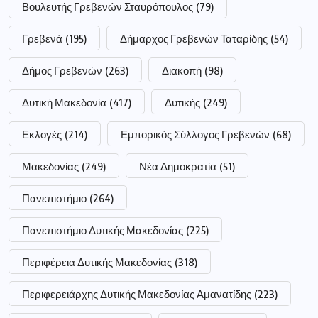
Πανεπιστήμιο
(264)
Πανεπιστήμιο Δυτικής Μακεδονίας
(225)
Περιφέρεια Δυτικής Μακεδονίας
(318)
Περιφερειάρχης Δυτικής Μακεδονίας Αμανατίδης
(223)
Σημαντικές ειδήσεις
(177)
Συνεδρίαση
(247)
Τεντόγλου
(63)
ααδε
(72)
αγρότες
(147)
αστυνομία
(185)
επίδομα
(186)
επιχειρήσεις
(52)
νοσοκομείο
(62)
οπεκεπε
(62)
ποδόσφαιρο
(53)
ρεύμα
(61)
σύλληψη
(111)