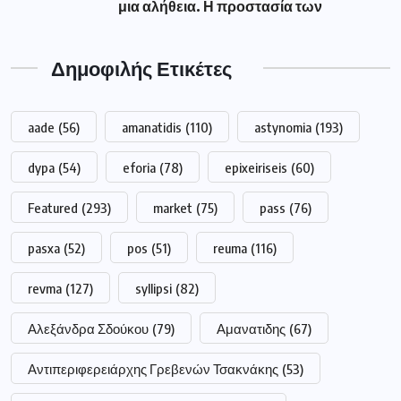
pasxa
(52)
pos
(51)
reuma
(116)
revma
(127)
syllipsi
(82)
Αλεξάνδρα Σδούκου
(79)
Αμανατιδης
(67)
Αντιπεριφερειάρχης Γρεβενών Τσακνάκης
(53)
Βουλευτής Γρεβενών Σταυρόπουλος
(79)
Γρεβενά
(195)
Δήμαρχος Γρεβενών Ταταρίδης
(54)
Δήμος Γρεβενών
(263)
Διακοπή
(98)
Δυτική Μακεδονία
(417)
Δυτικής
(249)
Εκλογές
(214)
Εμπορικός Σύλλογος Γρεβενών
(68)
Μακεδονίας
(249)
Νέα Δημοκρατία
(51)