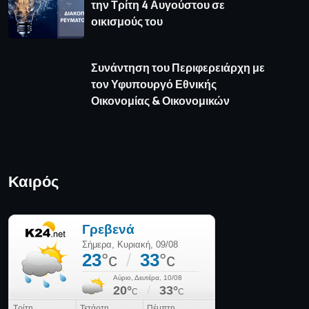
πρόγνωση καιρού από το weather.gr
Όροι Χρήσης
Πολιτική απορρήτου
Πολιτική Cookies
Επικοινωνία
© 2025 Media News - All Rights Reserved