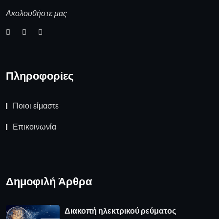
Δημοφιλή Άρθρα
Διακοπή ηλεκτρικού ρεύματος
την Τρίτη 4 Αυγούστου σε
οικισμούς του
Συνάντηση του Περιφερειάρχη με
τον Υφυπουργό Εθνικής
Οικονομίας & Οικονομικών
Καιρός