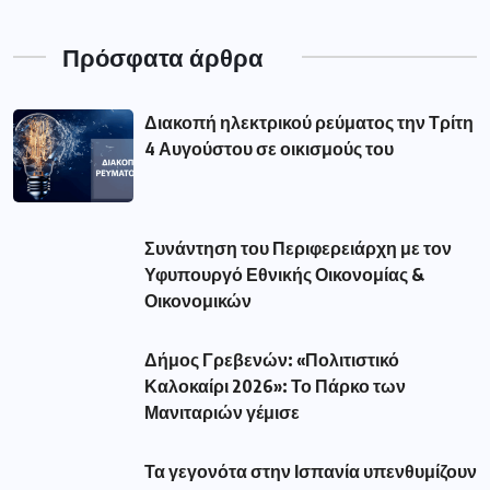
Οικονομικών
Δήμος Γρεβενών: «Πολιτιστικό
Καλοκαίρι 2026»: Το Πάρκο των
Μανιταριών γέμισε
Τα γεγονότα στην Ισπανία υπενθυμίζουν
μια αλήθεια. Η προστασία των
Δημοφιλής Ετικέτες
aade
(56)
amanatidis
(110)
astynomia
(193)
dypa
(54)
eforia
(78)
epixeiriseis
(60)
Featured
(293)
market
(75)
pass
(76)