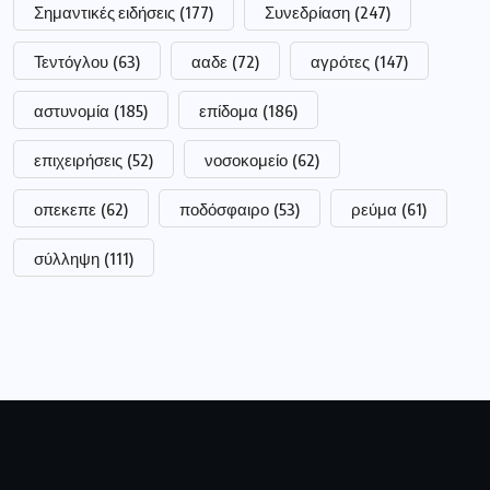
Ιδιοκτήτης:
Τσακνάκης Ευθύμιος
ΑΦΜ:
040789664