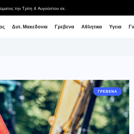
ύματος την Τρίτη 4 Αυγούστου σε...
ος
Δυτ. Μακεδονια
Γρεβενα
Αθλητικα
Υγεια
Γ
ΓΡΕΒΕΝΑ