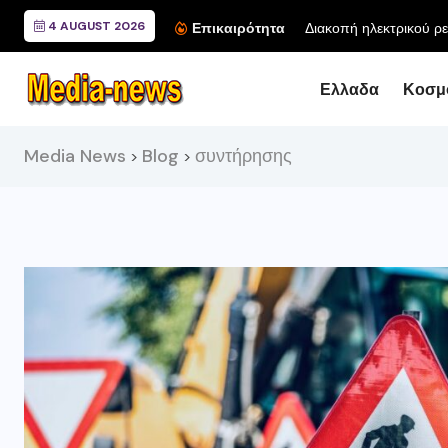
4 AUGUST 2026
Διακοπή ηλεκτρικού ρε
Επικαιρότητα
Ελλαδα
Κοσμ
Media News
Blog
συντήρησης
>
>