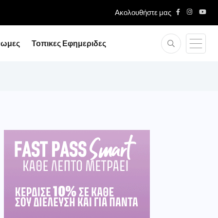
Ακολουθήστε μας
νωμες
Τοπικες Εφημεριδες