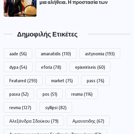
μια αλήθεια. Η προστασία των
Δημοφιλής Ετικέτες
aade
(56)
amanatidis
(110)
astynomia
(193)
dypa
(54)
eforia
(78)
epixeiriseis
(60)
Featured
(293)
market
(75)
pass
(76)
pasxa
(52)
pos
(51)
reuma
(116)
revma
(127)
syllipsi
(82)
Αλεξάνδρα Σδούκου
(79)
Αμανατιδης
(67)