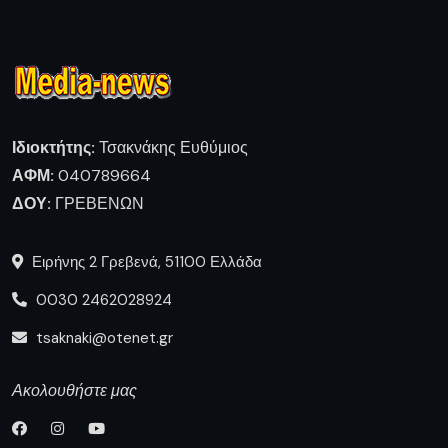
Ιδιοκτήτης:
Τσακνάκης Ευθύμιος
ΑΦΜ:
040789664
ΔΟΥ:
ΓΡΕΒΕΝΩΝ
Ειρήνης 2 Γρεβενά, 51100 Ελλάδα
0030 2462028924
tsaknaki@otenet.gr
Ακολουθήστε μας