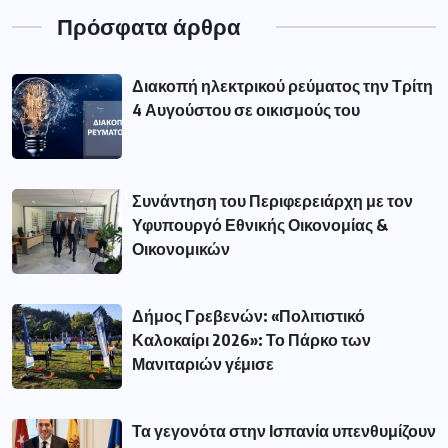
Πρόσφατα άρθρα
Διακοπή ηλεκτρικού ρεύματος την Τρίτη
4 Αυγούστου σε οικισμούς του
Συνάντηση του Περιφερειάρχη με τον
Υφυπουργό Εθνικής Οικονομίας &
Οικονομικών
Δήμος Γρεβενών: «Πολιτιστικό
Καλοκαίρι 2026»: Το Πάρκο των
Μανιταριών γέμισε
Τα γεγονότα στην Ισπανία υπενθυμίζουν