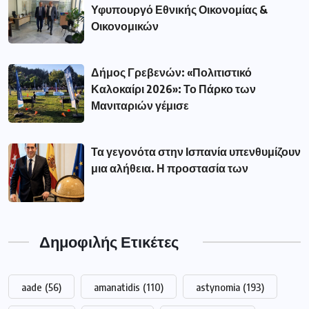
Υφυπουργό Εθνικής Οικονομίας &
Οικονομικών
Δήμος Γρεβενών: «Πολιτιστικό
Καλοκαίρι 2026»: Το Πάρκο των
Μανιταριών γέμισε
Τα γεγονότα στην Ισπανία υπενθυμίζουν
μια αλήθεια. Η προστασία των
Δημοφιλής Ετικέτες
aade
(56)
amanatidis
(110)
astynomia
(193)