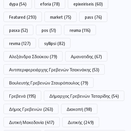
dypa
(54)
eforia
(78)
epixeiriseis
(60)
Featured
(293)
market
(75)
pass
(76)
pasxa
(52)
pos
(51)
reuma
(116)
revma
(127)
syllipsi
(82)
Αλεξάνδρα Σδούκου
(79)
Αμανατιδης
(67)
Αντιπεριφερειάρχης Γρεβενών Τσακνάκης
(53)
Βουλευτής Γρεβενών Σταυρόπουλος
(79)
Γρεβενά
(195)
Δήμαρχος Γρεβενών Ταταρίδης
(54)
Δήμος Γρεβενών
(263)
Διακοπή
(98)
Δυτική Μακεδονία
(417)
Δυτικής
(249)