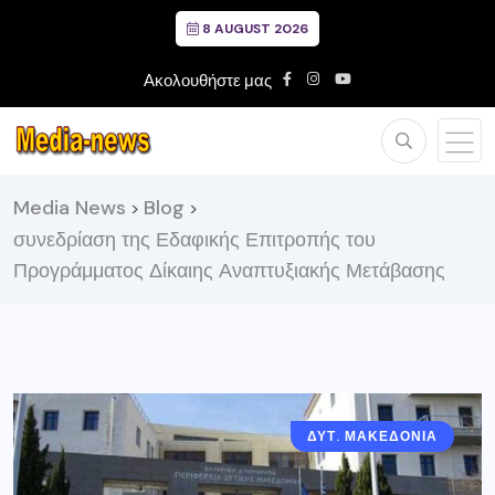
8 AUGUST 2026
Ακολουθήστε μας
Media News
Blog
>
>
συνεδρίαση της Εδαφικής Επιτροπής του
Προγράμματος Δίκαιης Αναπτυξιακής Μετάβασης
ΔΥΤ. ΜΑΚΕΔΟΝΙΑ