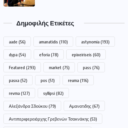
Δημοφιλής Ετικέτες
aade
(56)
amanatidis
(110)
astynomia
(193)
dypa
(54)
eforia
(78)
epixeiriseis
(60)
Featured
(293)
market
(75)
pass
(76)
pasxa
(52)
pos
(51)
reuma
(116)
revma
(127)
syllipsi
(82)
Αλεξάνδρα Σδούκου
(79)
Αμανατιδης
(67)
Αντιπεριφερειάρχης Γρεβενών Τσακνάκης
(53)