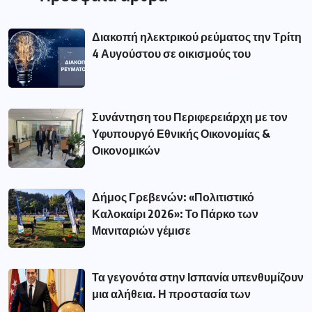
Διακοπή ηλεκτρικού ρεύματος την Τρίτη
4 Αυγούστου σε οικισμούς του
Συνάντηση του Περιφερειάρχη με τον
Υφυπουργό Εθνικής Οικονομίας &
Οικονομικών
Δήμος Γρεβενών: «Πολιτιστικό
Καλοκαίρι 2026»: Το Πάρκο των
Μανιταριών γέμισε
Τα γεγονότα στην Ισπανία υπενθυμίζουν
μια αλήθεια. Η προστασία των