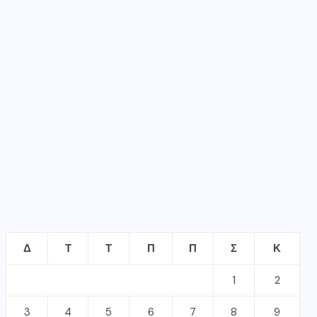
Δ
Τ
Τ
Π
Π
Σ
Κ
1
2
3
4
5
6
7
8
9