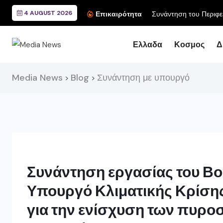
4 AUGUST 2026
Συνάντηση του Περιφερ
Επικαιρότητα
Ελλαδα
Κοσμος
Δ
Media News
Blog
Συνάντηση με υπουργό
>
>
Συνάντηση εργασίας του Βο
Υπουργό Κλιματικής Κρίσης
για την ενίσχυση των πυρ