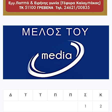
Δ
Τ
Τ
Π
Π
Σ
Κ
1
2