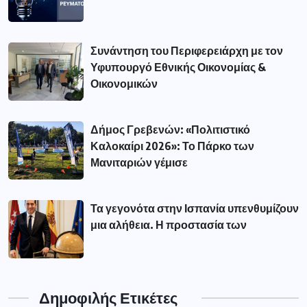
Συνάντηση του Περιφερειάρχη με τον
Υφυπουργό Εθνικής Οικονομίας &
Οικονομικών
Δήμος Γρεβενών: «Πολιτιστικό
Καλοκαίρι 2026»: Το Πάρκο των
Μανιταριών γέμισε
Τα γεγονότα στην Ισπανία υπενθυμίζουν
μια αλήθεια. Η προστασία των
Δημοφιλής Ετικέτες