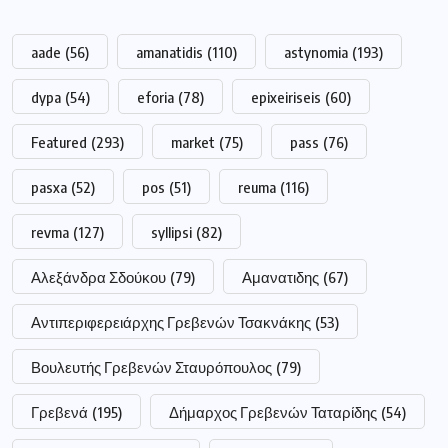
aade
(56)
amanatidis
(110)
astynomia
(193)
dypa
(54)
eforia
(78)
epixeiriseis
(60)
Featured
(293)
market
(75)
pass
(76)
pasxa
(52)
pos
(51)
reuma
(116)
revma
(127)
syllipsi
(82)
Αλεξάνδρα Σδούκου
(79)
Αμανατιδης
(67)
Αντιπεριφερειάρχης Γρεβενών Τσακνάκης
(53)
Βουλευτής Γρεβενών Σταυρόπουλος
(79)
Γρεβενά
(195)
Δήμαρχος Γρεβενών Ταταρίδης
(54)