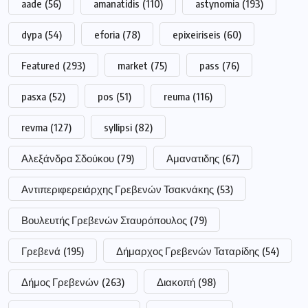
aade
(56)
amanatidis
(110)
astynomia
(193)
dypa
(54)
eforia
(78)
epixeiriseis
(60)
Featured
(293)
market
(75)
pass
(76)
pasxa
(52)
pos
(51)
reuma
(116)
revma
(127)
syllipsi
(82)
Αλεξάνδρα Σδούκου
(79)
Αμανατιδης
(67)
Αντιπεριφερειάρχης Γρεβενών Τσακνάκης
(53)
Βουλευτής Γρεβενών Σταυρόπουλος
(79)
Γρεβενά
(195)
Δήμαρχος Γρεβενών Ταταρίδης
(54)
Δήμος Γρεβενών
(263)
Διακοπή
(98)