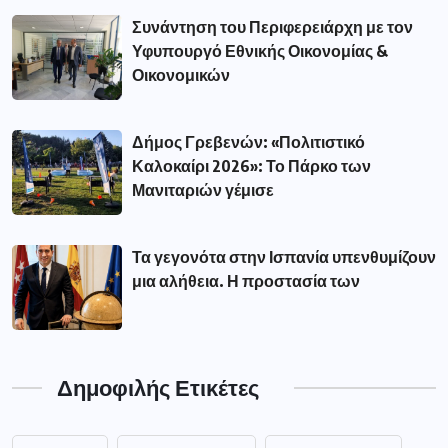
Συνάντηση του Περιφερειάρχη με τον
Υφυπουργό Εθνικής Οικονομίας &
Οικονομικών
Δήμος Γρεβενών: «Πολιτιστικό
Καλοκαίρι 2026»: Το Πάρκο των
Μανιταριών γέμισε
Τα γεγονότα στην Ισπανία υπενθυμίζουν
μια αλήθεια. Η προστασία των
Δημοφιλής Ετικέτες