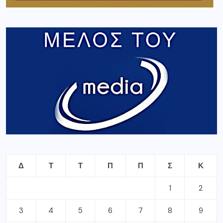
Δ
Τ
Τ
Π
Π
Σ
Κ
1
2
3
4
5
6
7
8
9