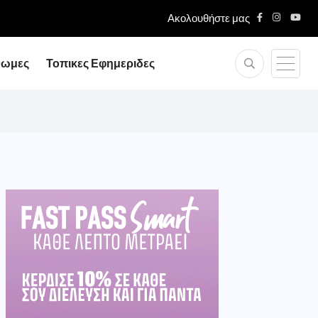
Ακολουθήστε μας
νωμες
Τοπικες Εφημεριδες