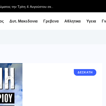
ος
Δυτ. Μακεδονια
Γρεβενα
Αθλητικα
Υγεια
Γ
ΓΡΕΒΕΝΑ
ΔΕΣΚΑΤΗ