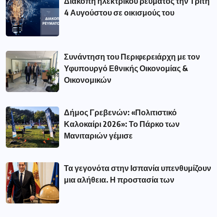
Διακοπή ηλεκτρικού ρεύματος την Τρίτη
4 Αυγούστου σε οικισμούς του
Συνάντηση του Περιφερειάρχη με τον
Υφυπουργό Εθνικής Οικονομίας &
Οικονομικών
Δήμος Γρεβενών: «Πολιτιστικό
Καλοκαίρι 2026»: Το Πάρκο των
Μανιταριών γέμισε
Τα γεγονότα στην Ισπανία υπενθυμίζουν
μια αλήθεια. Η προστασία των