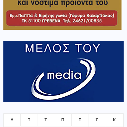
Δ
Τ
Τ
Π
Π
Σ
Κ