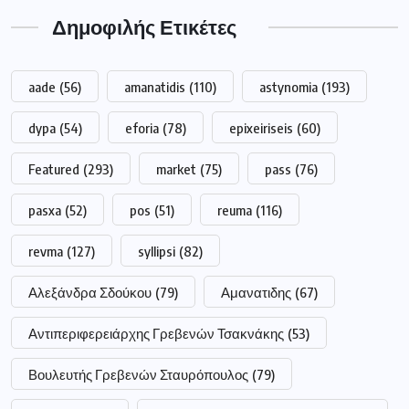
Δημοφιλής Ετικέτες
aade
(56)
amanatidis
(110)
astynomia
(193)
dypa
(54)
eforia
(78)
epixeiriseis
(60)
Featured
(293)
market
(75)
pass
(76)
pasxa
(52)
pos
(51)
reuma
(116)
revma
(127)
syllipsi
(82)
Αλεξάνδρα Σδούκου
(79)
Αμανατιδης
(67)
Αντιπεριφερειάρχης Γρεβενών Τσακνάκης
(53)
Βουλευτής Γρεβενών Σταυρόπουλος
(79)