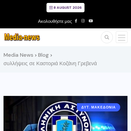
8 AUGUST 2026
Ακολουθήστε μας
Media News
Blog
>
>
συλλήψεις σε Καστοριά Κοζάνη Γρεβενά
ΔΥΤ. ΜΑΚΕΔΟΝΙΑ
ΓΡΕΒΕΝΑ