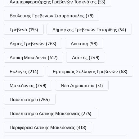
Περιφέρεια Δυτικής Μακεδονίας
(318)
Περιφερειάρχης Δυτικής Μακεδονίας Αμανατίδης
(223)
Σημαντικές ειδήσεις
(177)
Συνεδρίαση
(247)
Τεντόγλου
(63)
ααδε
(72)
αγρότες
(147)
αστυνομία
(185)
επίδομα
(186)
επιχειρήσεις
(52)
νοσοκομείο
(62)
οπεκεπε
(62)
ποδόσφαιρο
(53)
ρεύμα
(61)
σύλληψη
(111)