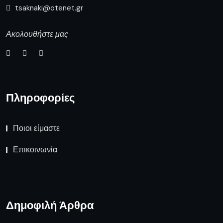
Δημοφιλή Άρθρα
Διακοπή ηλεκτρικού ρεύματος
την Τρίτη 4 Αυγούστου σε
οικισμούς του
Συνάντηση του Περιφερειάρχη με
τον Υφυπουργό Εθνικής
Οικονομίας & Οικονομικών
Καιρός