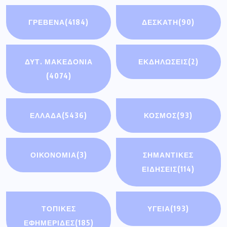
ΤΟΠΙΚΕΣ
ΥΓΕΙΑ
(193)
ΕΦΗΜΕΡΙΔΕΣ
(185)
Πρόσφατα άρθρα
Διακοπή ηλεκτρικού ρεύματος την Τρίτη
4 Αυγούστου σε οικισμούς του
Συνάντηση του Περιφερειάρχη με τον
Υφυπουργό Εθνικής Οικονομίας &
Οικονομικών
Δήμος Γρεβενών: «Πολιτιστικό
Καλοκαίρι 2026»: Το Πάρκο των