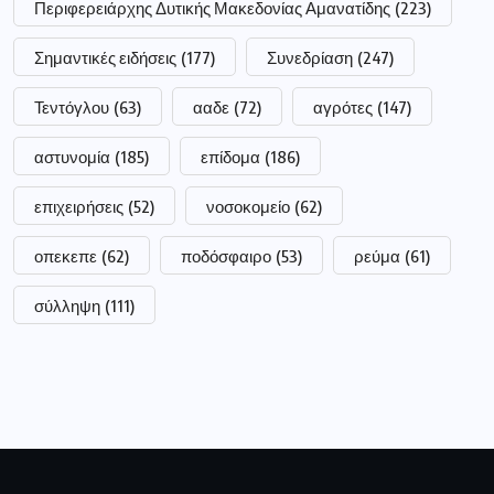
Ιδιοκτήτης:
Τσακνάκης Ευθύμιος
ΑΦΜ:
040789664
ΔΟΥ:
ΓΡΕΒΕΝΩΝ
Ειρήνης 2 Γρεβενά, 51100 Ελλάδα