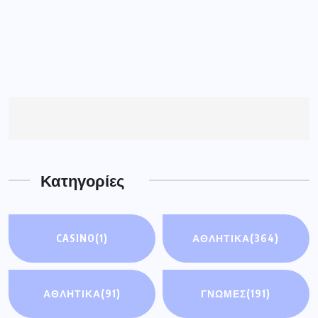
ΑΘΛΗΤΙΚΆ
(91)
ΓΝΩΜΕΣ
(191)
ΓΡΕΒΕΝΑ
(4184)
ΔΕΣΚΑΤΗ
(90)
ΔΥΤ. ΜΑΚΕΔΟΝΙΑ
ΕΚΔΗΛΩΣΕΙΣ
(2)
(4074)
ΕΛΛΑΔΑ
(5436)
ΚΟΣΜΟΣ
(93)
ΟΙΚΟΝΟΜΊΑ
(3)
ΣΗΜΑΝΤΙΚΈΣ
ΕΙΔΉΣΕΙΣ
(114)