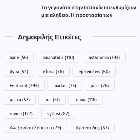
Αλεξάνδρα Σδούκου
(79)
Αμανατιδης
(67)
Αντιπεριφερειάρχης Γρεβενών Τσακνάκης
(53)
Βουλευτής Γρεβενών Σταυρόπουλος
(79)
Γρεβενά
(195)
Δήμαρχος Γρεβενών Ταταρίδης
(54)
Δήμος Γρεβενών
(263)
Διακοπή
(98)
Δυτική Μακεδονία
(417)
Δυτικής
(249)
Εκλογές
(214)
Εμπορικός Σύλλογος Γρεβενών
(68)
Μακεδονίας
(249)
Νέα Δημοκρατία
(51)
Πανεπιστήμιο
(264)
Πανεπιστήμιο Δυτικής Μακεδονίας
(225)