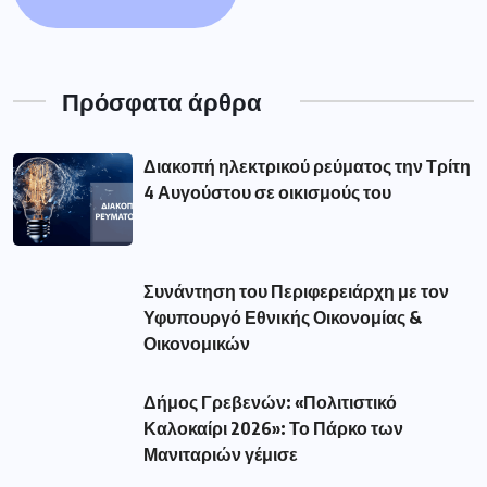
Μανιταριών γέμισε
Τα γεγονότα στην Ισπανία υπενθυμίζουν
μια αλήθεια. Η προστασία των
Δημοφιλής Ετικέτες
aade
(56)
amanatidis
(110)
astynomia
(193)
dypa
(54)
eforia
(78)
epixeiriseis
(60)
Featured
(293)
market
(75)
pass
(76)
pasxa
(52)
pos
(51)
reuma
(116)
revma
(127)
syllipsi
(82)