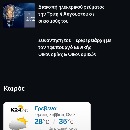
πρόγνωση καιρού από το weather.gr
Όροι Χρήσης
Πολιτική απορρήτου
Πολιτική Cookies
Επικοινωνία
© 2025 Media News - All Rights Reserved