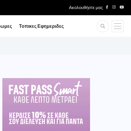
Ακολουθήστε μας
νωμες
Τοπικες Εφημεριδες