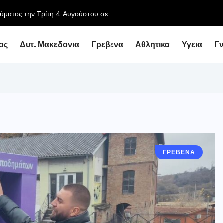
ύματος την Τρίτη 4 Αυγούστου σε...
ος
Δυτ. Μακεδονια
Γρεβενα
Αθλητικα
Υγεια
Γ
ΓΡΕΒΕΝΑ