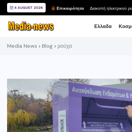
4 AUGUST 2026
Διακοπή ηλεκτρικού ρε
Επικαιρότητα
Ελλαδα
Κοσμ
Media News
Blog
ρούχα
>
>