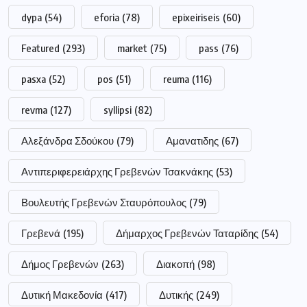
dypa
(54)
eforia
(78)
epixeiriseis
(60)
Featured
(293)
market
(75)
pass
(76)
pasxa
(52)
pos
(51)
reuma
(116)
revma
(127)
syllipsi
(82)
Αλεξάνδρα Σδούκου
(79)
Αμανατιδης
(67)
Αντιπεριφερειάρχης Γρεβενών Τσακνάκης
(53)
Βουλευτής Γρεβενών Σταυρόπουλος
(79)
Γρεβενά
(195)
Δήμαρχος Γρεβενών Ταταρίδης
(54)
Δήμος Γρεβενών
(263)
Διακοπή
(98)
Δυτική Μακεδονία
(417)
Δυτικής
(249)