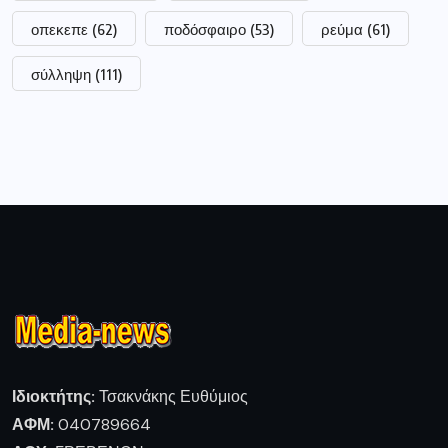
οπεκεπε
(62)
ποδόσφαιρο
(53)
ρεύμα
(61)
σύλληψη
(111)
Ιδιοκτήτης:
Τσακνάκης Ευθύμιος
ΑΦΜ:
040789664