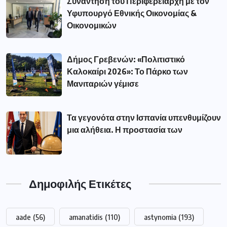
Συνάντηση του Περιφερειάρχη με τον
Υφυπουργό Εθνικής Οικονομίας &
Οικονομικών
Δήμος Γρεβενών: «Πολιτιστικό
Καλοκαίρι 2026»: Το Πάρκο των
Μανιταριών γέμισε
Τα γεγονότα στην Ισπανία υπενθυμίζουν
μια αλήθεια. Η προστασία των
Δημοφιλής Ετικέτες
aade
(56)
amanatidis
(110)
astynomia
(193)