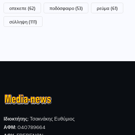
οπεκεπε
(62)
ποδόσφαιρο
(53)
ρεύμα
(61)
σύλληψη
(111)
Ιδιοκτήτης:
Τσακνάκης Ευθύμιος
ΑΦΜ:
040789664