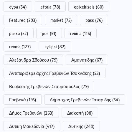
dypa
(54)
eforia
(78)
epixeiriseis
(60)
Featured
(293)
market
(75)
pass
(76)
pasxa
(52)
pos
(51)
reuma
(116)
revma
(127)
syllipsi
(82)
Αλεξάνδρα Σδούκου
(79)
Αμανατιδης
(67)
Αντιπεριφερειάρχης Γρεβενών Τσακνάκης
(53)
Βουλευτής Γρεβενών Σταυρόπουλος
(79)
Γρεβενά
(195)
Δήμαρχος Γρεβενών Ταταρίδης
(54)
Δήμος Γρεβενών
(263)
Διακοπή
(98)
Δυτική Μακεδονία
(417)
Δυτικής
(249)