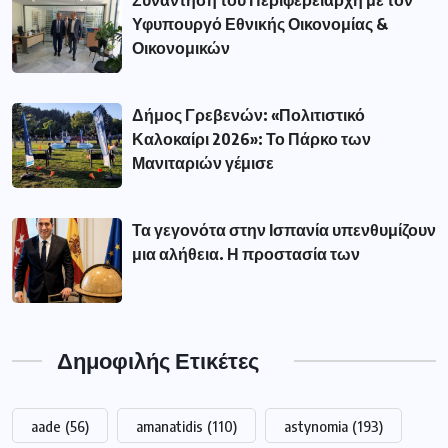
Συνάντηση του Περιφερειάρχη με τον
Υφυπουργό Εθνικής Οικονομίας &
Οικονομικών
Δήμος Γρεβενών: «Πολιτιστικό
Καλοκαίρι 2026»: Το Πάρκο των
Μανιταριών γέμισε
Τα γεγονότα στην Ισπανία υπενθυμίζουν
μια αλήθεια. Η προστασία των
Δημοφιλής Ετικέτες
aade
(56)
amanatidis
(110)
astynomia
(193)