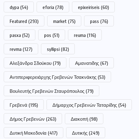
dypa
(54)
eforia
(78)
epixeiriseis
(60)
Featured
(293)
market
(75)
pass
(76)
pasxa
(52)
pos
(51)
reuma
(116)
revma
(127)
syllipsi
(82)
Αλεξάνδρα Σδούκου
(79)
Αμανατιδης
(67)
Αντιπεριφερειάρχης Γρεβενών Τσακνάκης
(53)
Βουλευτής Γρεβενών Σταυρόπουλος
(79)
Γρεβενά
(195)
Δήμαρχος Γρεβενών Ταταρίδης
(54)
Δήμος Γρεβενών
(263)
Διακοπή
(98)
Δυτική Μακεδονία
(417)
Δυτικής
(249)