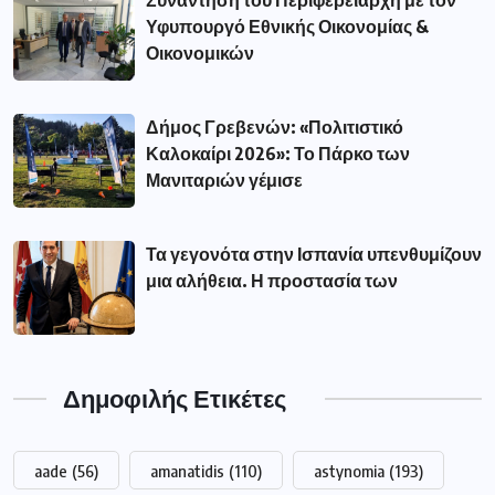
Συνάντηση του Περιφερειάρχη με τον
Υφυπουργό Εθνικής Οικονομίας &
Οικονομικών
Δήμος Γρεβενών: «Πολιτιστικό
Καλοκαίρι 2026»: Το Πάρκο των
Μανιταριών γέμισε
Τα γεγονότα στην Ισπανία υπενθυμίζουν
μια αλήθεια. Η προστασία των
Δημοφιλής Ετικέτες
aade
(56)
amanatidis
(110)
astynomia
(193)