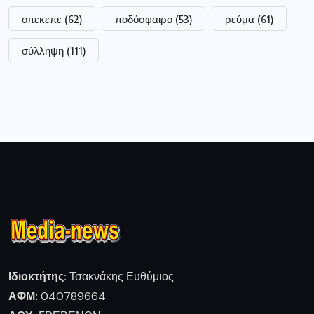
οπεκεπε
(62)
ποδόσφαιρο
(53)
ρεύμα
(61)
σύλληψη
(111)
Ιδιοκτήτης:
Τσακνάκης Ευθύμιος
ΑΦΜ:
040789664