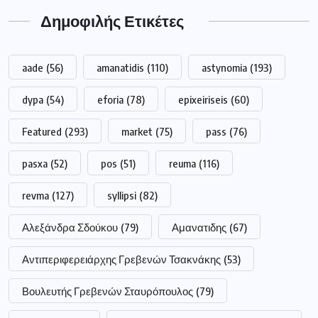
Δημοφιλής Ετικέτες
aade
(56)
amanatidis
(110)
astynomia
(193)
dypa
(54)
eforia
(78)
epixeiriseis
(60)
Featured
(293)
market
(75)
pass
(76)
pasxa
(52)
pos
(51)
reuma
(116)
revma
(127)
syllipsi
(82)
Αλεξάνδρα Σδούκου
(79)
Αμανατιδης
(67)
Αντιπεριφερειάρχης Γρεβενών Τσακνάκης
(53)
Βουλευτής Γρεβενών Σταυρόπουλος
(79)