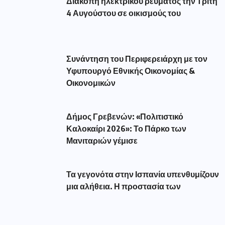
Διακοπή ηλεκτρικού ρεύματος την Τρίτη
4 Αυγούστου σε οικισμούς του
Συνάντηση του Περιφερειάρχη με τον
Υφυπουργό Εθνικής Οικονομίας &
Οικονομικών
Δήμος Γρεβενών: «Πολιτιστικό
Καλοκαίρι 2026»: Το Πάρκο των
Μανιταριών γέμισε
Τα γεγονότα στην Ισπανία υπενθυμίζουν
μια αλήθεια. Η προστασία των