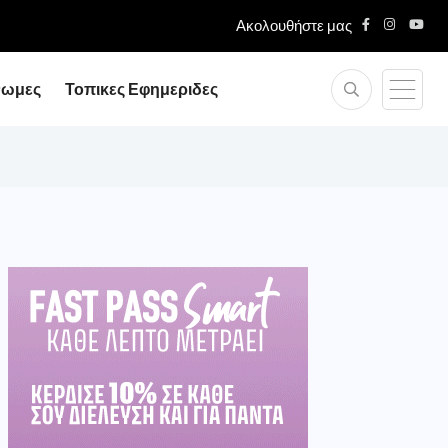
Ακολουθήστε μας
νωμες
Τοπικες Εφημεριδες