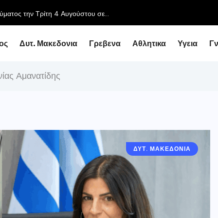
ος
Δυτ. Μακεδονια
Γρεβενα
Αθλητικα
Υγεια
Γ
νίας Αμανατίδης
ΔΥΤ. ΜΑΚΕΔΟΝΙΑ