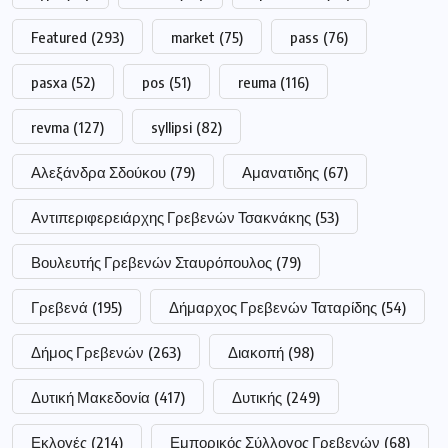
Featured
(293)
market
(75)
pass
(76)
pasxa
(52)
pos
(51)
reuma
(116)
revma
(127)
syllipsi
(82)
Αλεξάνδρα Σδούκου
(79)
Αμανατιδης
(67)
Αντιπεριφερειάρχης Γρεβενών Τσακνάκης
(53)
Βουλευτής Γρεβενών Σταυρόπουλος
(79)
Γρεβενά
(195)
Δήμαρχος Γρεβενών Ταταρίδης
(54)
Δήμος Γρεβενών
(263)
Διακοπή
(98)
Δυτική Μακεδονία
(417)
Δυτικής
(249)
Εκλογές
(214)
Εμπορικός Σύλλογος Γρεβενών
(68)