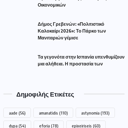
Οικονομικών
Δήμος Γρεβενών: «Πολιτιστικό
Καλοκαίρι 2026»: Το Πάρκο των
Μανιταριών γέμισε
Τα γεγονότα στην Ισπανία υπενθυμίζουν
μια αλήθεια. Η προστασία των
Δημοφιλής Ετικέτες
aade
(56)
amanatidis
(110)
astynomia
(193)
dypa
(54)
eforia
(78)
epixeiriseis
(60)