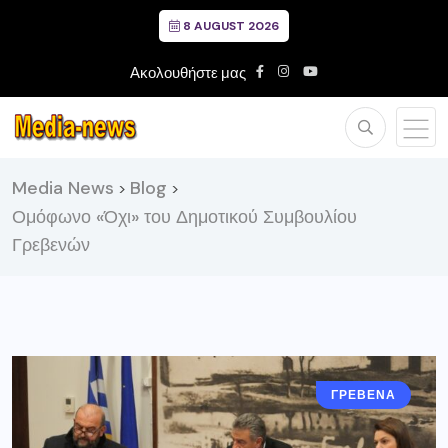
8 AUGUST 2026
Ακολουθήστε μας
Media News
Blog
>
>
Ομόφωνο «Όχι» του Δημοτικού Συμβουλίου
Γρεβενών
ΓΡΕΒΕΝΑ