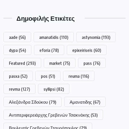
Δημοφιλής Ετικέτες
aade
(56)
amanatidis
(110)
astynomia
(193)
dypa
(54)
eforia
(78)
epixeiriseis
(60)
Featured
(293)
market
(75)
pass
(76)
pasxa
(52)
pos
(51)
reuma
(116)
revma
(127)
syllipsi
(82)
Αλεξάνδρα Σδούκου
(79)
Αμανατιδης
(67)
Αντιπεριφερειάρχης Γρεβενών Τσακνάκης
(53)
Βουλευτής Γρεβενών Σταυρόπουλος
(79)