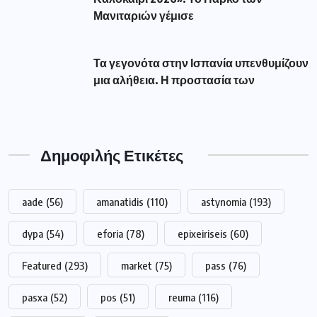
Μανιταριών γέμισε
Τα γεγονότα στην Ισπανία υπενθυμίζουν
μια αλήθεια. Η προστασία των
Δημοφιλής Ετικέτες
aade
(56)
amanatidis
(110)
astynomia
(193)
dypa
(54)
eforia
(78)
epixeiriseis
(60)
Featured
(293)
market
(75)
pass
(76)
pasxa
(52)
pos
(51)
reuma
(116)