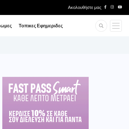
Ακολουθήστε μας
ικής Οικονομίας...
νωμες
Τοπικες Εφημεριδες