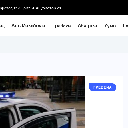
Συνάντηση του Περιφερειάρχη με τον Υφυπουργό Εθν
ος
Δυτ. Μακεδονια
Γρεβενα
Αθλητικα
Υγεια
Γ
ΓΡΕΒΕΝΑ