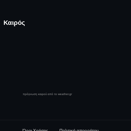
Καιρός
πρόγνωση καιρού από το weather.gr
Όροι Χρήσης
Πολιτική απορρήτου