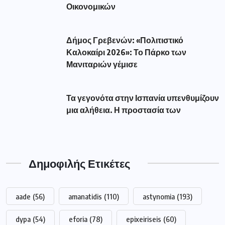
Οικονομικών
Δήμος Γρεβενών: «Πολιτιστικό
Καλοκαίρι 2026»: Το Πάρκο των
Μανιταριών γέμισε
Τα γεγονότα στην Ισπανία υπενθυμίζουν
μια αλήθεια. Η προστασία των
Δημοφιλής Ετικέτες
aade
(56)
amanatidis
(110)
astynomia
(193)
dypa
(54)
eforia
(78)
epixeiriseis
(60)