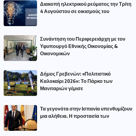
Διακοπή ηλεκτρικού ρεύματος την Τρίτη
4 Αυγούστου σε οικισμούς του
Συνάντηση του Περιφερειάρχη με τον
Υφυπουργό Εθνικής Οικονομίας &
Οικονομικών
Δήμος Γρεβενών: «Πολιτιστικό
Καλοκαίρι 2026»: Το Πάρκο των
Μανιταριών γέμισε
Τα γεγονότα στην Ισπανία υπενθυμίζουν
μια αλήθεια. Η προστασία των