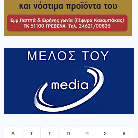
Δ
Τ
Τ
Π
Π
Σ
Κ