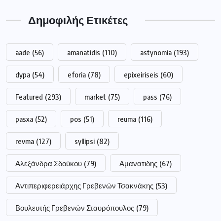
Δημοφιλής Ετικέτες
aade
(56)
amanatidis
(110)
astynomia
(193)
dypa
(54)
eforia
(78)
epixeiriseis
(60)
Featured
(293)
market
(75)
pass
(76)
pasxa
(52)
pos
(51)
reuma
(116)
revma
(127)
syllipsi
(82)
Αλεξάνδρα Σδούκου
(79)
Αμανατιδης
(67)
Αντιπεριφερειάρχης Γρεβενών Τσακνάκης
(53)
Βουλευτής Γρεβενών Σταυρόπουλος
(79)