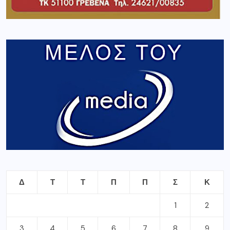
Δ
Τ
Τ
Π
Π
Σ
Κ
1
2
3
4
5
6
7
8
9