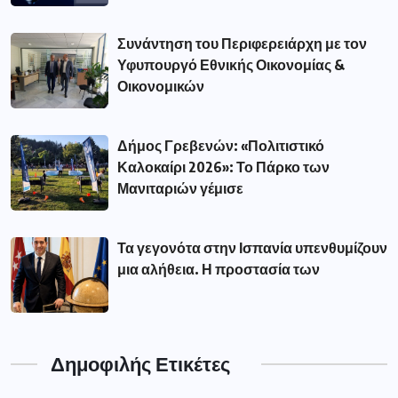
Συνάντηση του Περιφερειάρχη με τον
Υφυπουργό Εθνικής Οικονομίας &
Οικονομικών
Δήμος Γρεβενών: «Πολιτιστικό
Καλοκαίρι 2026»: Το Πάρκο των
Μανιταριών γέμισε
Τα γεγονότα στην Ισπανία υπενθυμίζουν
μια αλήθεια. Η προστασία των
Δημοφιλής Ετικέτες