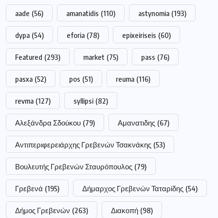
aade
(56)
amanatidis
(110)
astynomia
(193)
dypa
(54)
eforia
(78)
epixeiriseis
(60)
Featured
(293)
market
(75)
pass
(76)
pasxa
(52)
pos
(51)
reuma
(116)
revma
(127)
syllipsi
(82)
Αλεξάνδρα Σδούκου
(79)
Αμανατιδης
(67)
Αντιπεριφερειάρχης Γρεβενών Τσακνάκης
(53)
Βουλευτής Γρεβενών Σταυρόπουλος
(79)
Γρεβενά
(195)
Δήμαρχος Γρεβενών Ταταρίδης
(54)
Δήμος Γρεβενών
(263)
Διακοπή
(98)