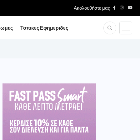
Ακολουθήστε μας
νωμες
Τοπικες Εφημεριδες