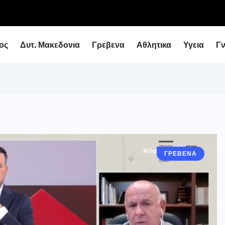
ειάρχη με τον Υφυπουργό Εθνικής Οικονομίας...
ος
Δυτ. Μακεδονια
Γρεβενα
Αθλητικα
Υγεια
Γ
ΓΡΕΒΕΝΑ